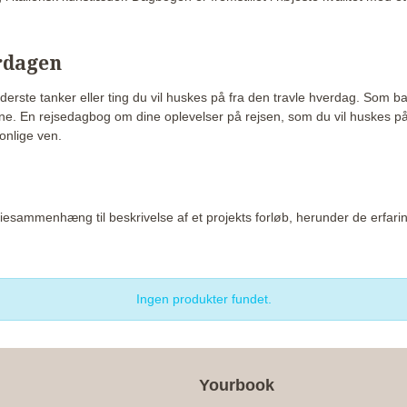
erdagen
derste tanker eller ting du vil huskes på fra den travle hverdag. Som b
e. En rejsedagbog om dine oplevelser på rejsen, som du vil huskes på, 
onlige ven.
iesammenhæng til beskrivelse af et projekts forløb, herunder de erfaring
Ingen produkter fundet.
Yourbook