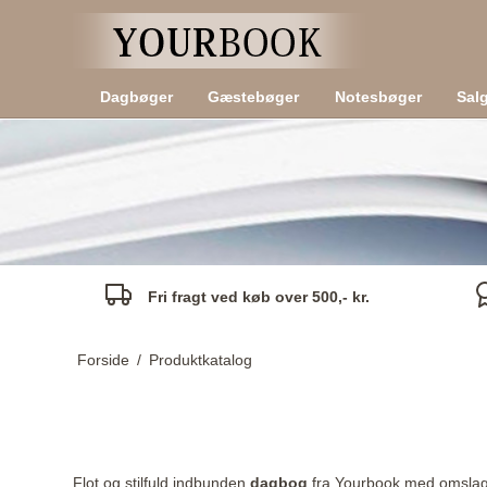
Dagbøger
Gæstebøger
Notesbøger
Sal
Fri fragt ved køb over 500,- kr.
Forside
/
Produktkatalog
Flot og stilfuld indbunden
dagbog
fra Yourbook med omslag i