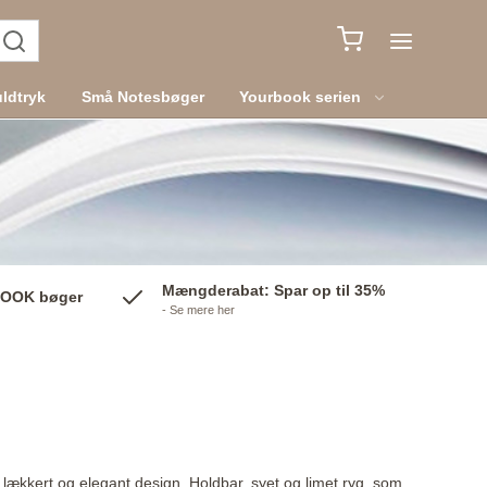
ldtryk
Små Notesbøger
Yourbook serien
Mængderabat: Spar op til 35%
BOOK bøger
- Se mere her
 lækkert og elegant design. Holdbar, syet og limet ryg, som