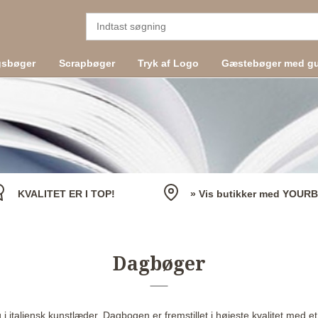
gsbøger
Scrapbøger
Tryk af Logo
Gæstebøger med gu
KVALITET ER I TOP!
» Vis butikker med YOUR
Dagbøger
 italiensk kunstlæder. Dagbogen er fremstillet i højeste kvalitet med et