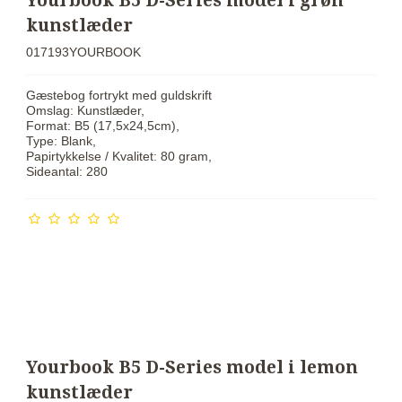
Yourbook B5 D-Series model i grøn
kunstlæder
017193YOURBOOK
Gæstebog fortrykt med guldskrift
Omslag: Kunstlæder,
Format: B5 (17,5x24,5cm),
Type: Blank,
Papirtykkelse / Kvalitet: 80 gram,
Sideantal: 280
Yourbook B5 D-Series model i lemon
kunstlæder