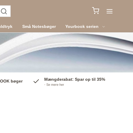
ldtryk
Små Notesbøger
Yourbook serien
Mængderabat: Spar op til 35%
BOOK bøger
- Se mere her