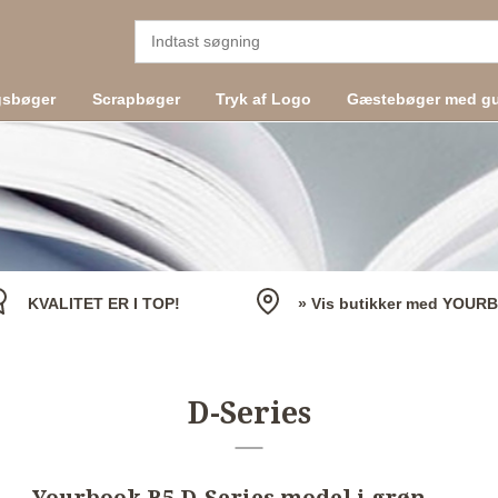
gsbøger
Scrapbøger
Tryk af Logo
Gæstebøger med gu
KVALITET ER I TOP!
» Vis butikker med YOUR
D-Series