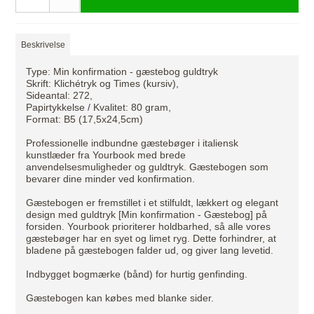
Beskrivelse
Type: Min konfirmation - gæstebog guldtryk
Skrift: Klichétryk og Times (kursiv),
Sideantal: 272,
Papirtykkelse / Kvalitet: 80 gram,
Format: B5 (17,5x24,5cm)
Professionelle indbundne gæstebøger i italiensk
kunstlæder fra Yourbook med brede
anvendelsesmuligheder og guldtryk. Gæstebogen som
bevarer dine minder ved konfirmation.
Gæstebogen er fremstillet i et stilfuldt, lækkert og elegant
design med guldtryk [Min konfirmation - Gæstebog] på
forsiden. Yourbook prioriterer holdbarhed, så alle vores
gæstebøger har en syet og limet ryg. Dette forhindrer, at
bladene på gæstebogen falder ud, og giver lang levetid.
Indbygget bogmærke (bånd) for hurtig genfinding.
Gæstebogen kan købes med blanke sider.