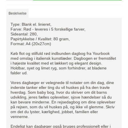
Beskrivelse
Type: Blank el. linieret,
Farve: Rød - leveres i 5 forskellige farver,
Sideantal: 280,
Papirtykkelse / Kvalitet: 80 gram,
Format: A4 (20x27cm)
Køb flot og stilfuld rød indbunden dagbog fra Yourbook
med omslag i italiensk kunstlæder. Dagbogen er fremstillet
i højeste kvalitet med et lækkert og elegant design.
Holdbar, syet og limet ryg, som forhindrer, at bladene
falder ud.
Vores dagbøger er velegnede til notater om din dag, dine
inderste tanker eller ting du vil huskes på fra den travle
hverdag. Som baby bog, hvor du skriver om dit barns
udvikling, jeres fælles oplevelser, sjove hændelser så du
kan bevare minderne. En rejsedagbog om dine oplevelser
på rejsen, som du vil huskes på, og ikke vil glemme. Skriv
om det du lyster, kærlighed, jobbet, familien eller
vennerne.
Endeligt kan dagbøger også bruges professionelt eller i