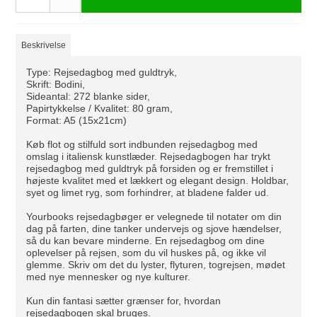
Beskrivelse
Type: Rejsedagbog med guldtryk,
Skrift: Bodini,
Sideantal: 272 blanke sider,
Papirtykkelse / Kvalitet: 80 gram,
Format: A5 (15x21cm)
Køb flot og stilfuld sort indbunden rejsedagbog med
omslag i italiensk kunstlæder. Rejsedagbogen har trykt
rejsedagbog med guldtryk på forsiden og er fremstillet i
højeste kvalitet med et lækkert og elegant design. Holdbar,
syet og limet ryg, som forhindrer, at bladene falder ud.
Yourbooks rejsedagbøger er velegnede til notater om din
dag på farten, dine tanker undervejs og sjove hændelser,
så du kan bevare minderne. En rejsedagbog om dine
oplevelser på rejsen, som du vil huskes på, og ikke vil
glemme. Skriv om det du lyster, flyturen, togrejsen, mødet
med nye mennesker og nye kulturer.
Kun din fantasi sætter grænser for, hvordan
rejsedagbogen skal bruges.