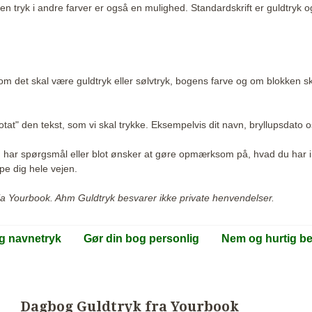
men tryk i andre farver er også en mulighed. Standardskrift er guldtryk o
 det skal være guldtryk eller sølvtryk, bogens farve og om blokken ska
otat" den tekst, som vi skal trykke. Eksempelvis dit navn, bryllupsdato o
u har spørgsmål eller blot ønsker at gøre opmærksom på, hvad du har i ta
lpe dig hele vejen.
 via Yourbook. Ahm Guldtryk besvarer ikke private henvendelser.
og navnetryk
Gør din bog personlig
Nem og hurtig bes
Dagbog Guldtryk fra Yourbook