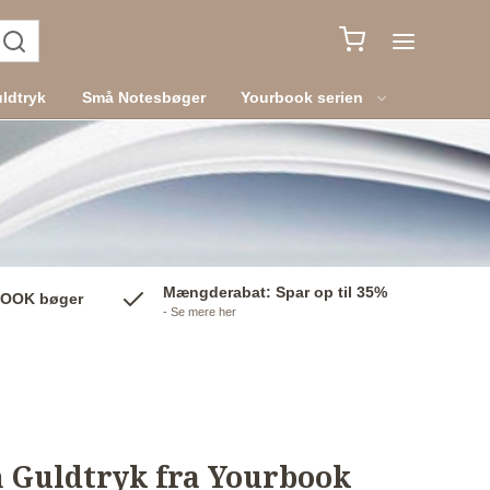
ldtryk
Små Notesbøger
Yourbook serien
Mængderabat: Spar op til 35%
BOOK bøger
- Se mere her
 Guldtryk fra Yourbook