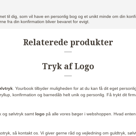
net til dig, som vil have en personlig bog og et unikt minde om din kon
e fra din konfirmation bliver bevaret for evigt.
Relaterede produkter
Tryk af Logo
ølvtryk
. Yourbook tilbyder muligheden for at du kan få dit eget personli
bryllup, konfirmation og barnedåb helt unik og personlig. Få trykt dit f
ryk og sølvtryk samt
logo
på alle vores bøger i webshoppen. Hvad enten 
gotryk, så
kontakt os
. Vi giver gerne råd og vejledning om guldtryk, sølvt