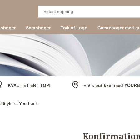
gsbøger
Scrapbøger
Tryk af Logo
Gæstebøger med gu
KVALITET ER I TOP!
» Vis butikker med YOUR
ldtryk fra Yourbook
Konfirmation