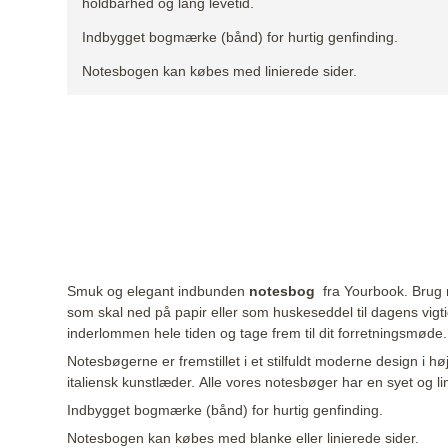
holdbarhed og lang levetid.
Indbygget bogmærke (bånd) for hurtig genfinding.
Notesbogen kan købes med linierede sider.
Smuk og elegant indbunden
notesbog
fra Yourbook. Brug not
som skal ned på papir eller som huskeseddel til dagens vig
inderlommen hele tiden og tage frem til dit forretningsmød
Notesbøgerne er fremstillet i et stilfuldt moderne design i 
italiensk kunstlæder. Alle vores notesbøger har en syet og l
Indbygget bogmærke (bånd) for hurtig genfinding.
Notesbogen kan købes med blanke eller linierede sider.