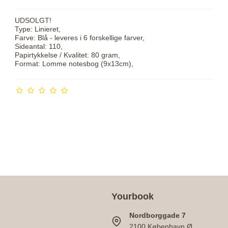
UDSOLGT!
Type: Linieret,
Farve: Blå - leveres i 6 forskellige farver,
Sideantal: 110,
Papirtykkelse / Kvalitet: 80 gram,
Format: Lomme notesbog (9x13cm),
Yourbook
Nordborggade 7
2100 København Ø