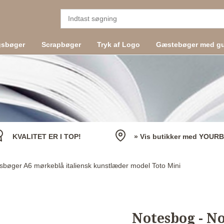
gsbøger
Scrapbøger
Tryk af Logo
Gæstebøger med gu
KVALITET ER I TOP!
» Vis butikker med YOUR
sbøger A6 mørkeblå italiensk kunstlæder model Toto Mini
Notesbog - N