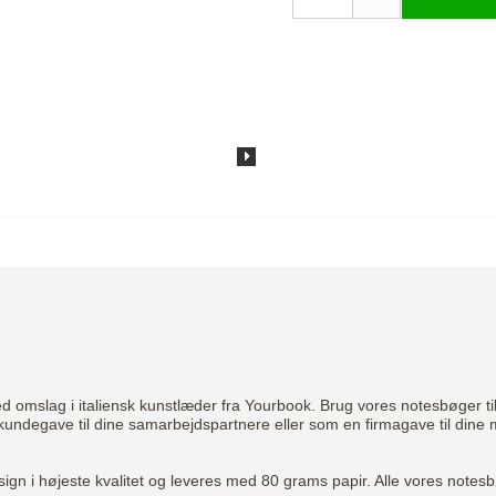
slag i italiensk kunstlæder fra Yourbook. Brug vores notesbøger til din
 kundegave til dine samarbejdspartnere eller som en firmagave til din
esign i højeste kvalitet og leveres med 80 grams papir. Alle vores notes