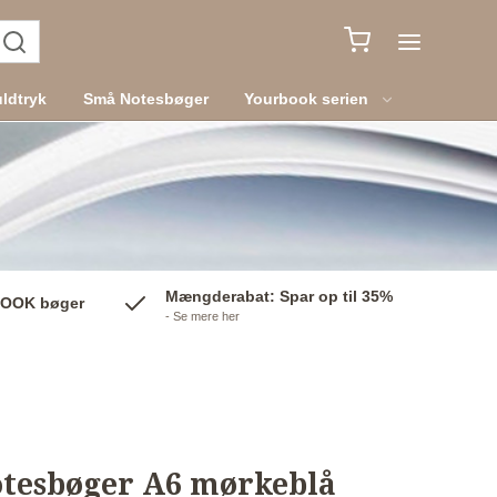
ldtryk
Små Notesbøger
Yourbook serien
Mængderabat: Spar op til 35%
BOOK bøger
- Se mere her
otesbøger A6 mørkeblå