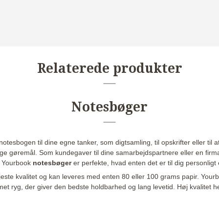
Relaterede produkter
Notesbøger
esbogen til dine egne tanker, som digtsamling, til opskrifter eller til at 
tige gøremål. Som kundegaver til dine samarbejdspartnere eller en fir
e. Yourbook
notesbøger
er perfekte, hvad enten det er til dig personligt 
højeste kvalitet og kan leveres med enten 80 eller 100 grams papir. You
imet ryg, der giver den bedste holdbarhed og lang levetid. Høj kvalitet 