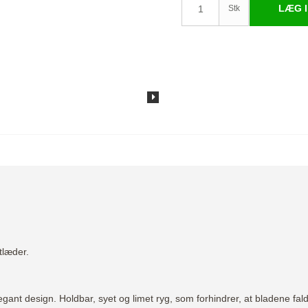
LÆG I
Stk
tlæder.
legant design. Holdbar, syet og limet ryg, som forhindrer, at bladene fal