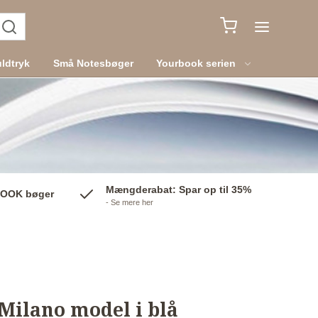
ldtryk
Små Notesbøger
Yourbook serien
Mængderabat: Spar op til 35%
BOOK bøger
- Se mere her
Milano model i blå