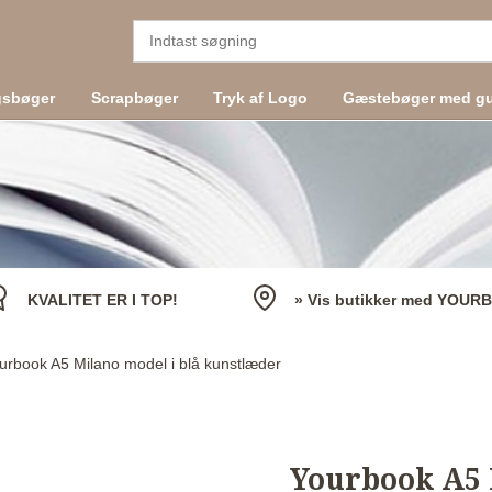
gsbøger
Scrapbøger
Tryk af Logo
Gæstebøger med gu
KVALITET ER I TOP!
» Vis butikker med YOUR
urbook A5 Milano model i blå kunstlæder
Yourbook A5 